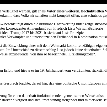
 verleugnet werden, gilt er als
Vater eines weiteren, hochaktuellen
 erkannt, dass Volkswirtschaften nicht komplett offen, also schutzlos 
 – beschleunigt durch die kritiklose Unterwerfung unter zeitgeistkonfor
er konsequenter Anwendung von Friedrich Lists Wirtschaftstheorie – bes
ident Trump 2017 bis 2021 basierte auf Lists Prinzipien.
beraler Vorkämpfer und unterstützte den Freihandel in Kombination mit 
chst die Entwicklung eines mit dem Weltmarkt konkurrenzfähigen eigene
te. Im Unterschied zu diesem schlug List jedoch keine dauerhaften Sc
tweise abzubauende, von ihm so bezeichnete, „Erziehungszölle“.
Erfolg und hievte es im 19. Jahrhundert vom verträumten, rückständig
ns Gespräch brachte, darauf hin, daß eine politische Union Europas inne
 für einen dauerhaft funktionierenden gemeinsamen Wirtschaftsraum ign
 stärker divergiert und sich, trotz ständig steigender und mittlerweil