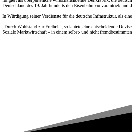
fungiert als überparteiliche wirtschaftsliberale Denkfabrik, die deuts
Deutschland des 19. Jahrhunderts den Eisenbahnbau vorantrieb und d
In Würdigung seiner Verdienste für die deutsche Infrastruktur, als ei
„Durch Wohlstand zur Freiheit“, so lautete eine entscheidende Devis
Soziale Marktwirtschaft – in einem selbst- und nicht fremdbestimmten