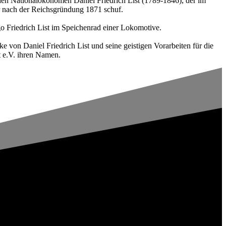
agenden Nationalökonomen Daniel Friedrich List (1789-1846), der im
r nach der Reichsgründung 1871 schuf.
ogo Friedrich List im Speichenrad einer Lokomotive.
 von Daniel Friedrich List und seine geistigen Vorarbeiten für die
t e.V. ihren Namen.