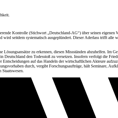
hkeit.
tierende Kontrolle (Stichwort „Deutschland-AG“) über seinen eigenen 
 wird seitdem systematisch ausgeplündert. Dieser Aderlass trifft alle w
e Lösungsansätze zu erkennen, diesen Missständen abzuhelfen. Im Gegent
n in Deutschland den Todesstoß zu versetzen. Insofern verfolgt die Fri
er Entscheidungen auf das Handeln der wirtschaftlichen Akteure aufzu
chungsvorhaben durch, vergibt Forschungsaufträge, hält Seminare, Au
n Staatswesen.