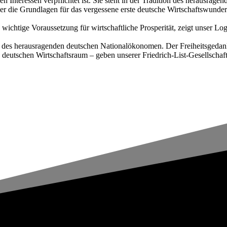
chen Interessen verpflichtet ist. Sie steht in der Tradition des herausr
er die Grundlagen für das vergessene erste deutsche Wirtschaftswunde
ne wichtige Voraussetzung für wirtschaftliche Prosperität, zeigt unser L
e des herausragenden deutschen Nationalökonomen. Der Freiheitsgedanke
 deutschen Wirtschaftsraum – geben unserer Friedrich-List-Gesellschaf