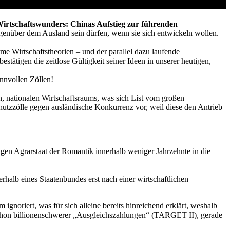
 Wirtschaftswunders: Chinas Aufstieg zur führenden
gegenüber dem Ausland sein dürfen, wenn sie sich entwickeln wollen.
me Wirtschaftstheorien – und der parallel dazu laufende
tätigen die zeitlose Gültigkeit seiner Ideen in unserer heutigen,
sinnvollen Zöllen!
n, nationalen Wirtschaftsraums, was sich List vom großen
hutzzölle gegen ausländische Konkurrenz vor, weil diese den Antrieb
en Agrarstaat der Romantik innerhalb weniger Jahrzehnte in die
rhalb eines Staatenbundes erst nach einer wirtschaftlichen
oriert, was für sich alleine bereits hinreichend erklärt, weshalb
e schon billionenschwerer „Ausgleichszahlungen“ (TARGET II), gerade