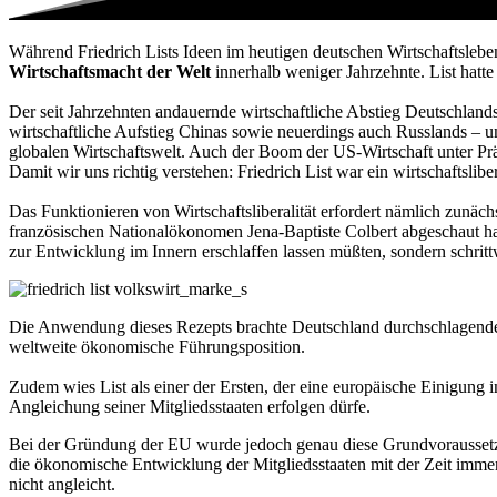
Während Friedrich Lists Ideen im heutigen deutschen Wirtschaftsleben
Wirtschaftsmacht der Welt
innerhalb weniger Jahrzehnte. List hatte
Der seit Jahrzehnten andauernde wirtschaftliche Abstieg Deutschlands
wirtschaftliche Aufstieg Chinas sowie neuerdings auch Russlands – unt
globalen Wirtschaftswelt. Auch der Boom der US-Wirtschaft unter Präs
Damit wir uns richtig verstehen: Friedrich List war ein wirtschaftsli
Das Funktionieren von Wirtschaftsliberalität erfordert nämlich zunä
französischen Nationalökonomen Jena-Baptiste Colbert abgeschaut hat
zur Entwicklung im Innern erschlaffen lassen müßten, sondern schrit
Die Anwendung dieses Rezepts brachte Deutschland durchschlagenden 
weltweite ökonomische Führungsposition.
Zudem wies List als einer der Ersten, der eine europäische Einigung i
Angleichung seiner Mitgliedsstaaten erfolgen dürfe.
Bei der Gründung der EU wurde jedoch genau diese Grundvoraussetzung
die ökonomische Entwicklung der Mitgliedsstaaten mit der Zeit immer
nicht angleicht.