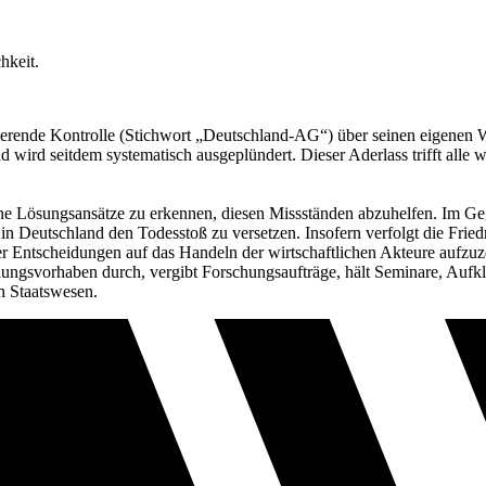
hkeit.
tierende Kontrolle (Stichwort „Deutschland-AG“) über seinen eigenen 
 wird seitdem systematisch ausgeplündert. Dieser Aderlass trifft alle w
e Lösungsansätze zu erkennen, diesen Missständen abzuhelfen. Im Gegent
n in Deutschland den Todesstoß zu versetzen. Insofern verfolgt die Fri
er Entscheidungen auf das Handeln der wirtschaftlichen Akteure aufzu
chungsvorhaben durch, vergibt Forschungsaufträge, hält Seminare, Au
n Staatswesen.