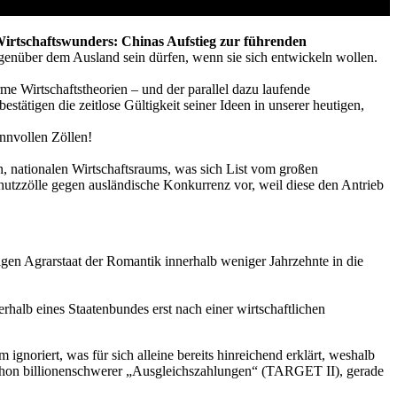
 Wirtschaftswunders: Chinas Aufstieg zur führenden
gegenüber dem Ausland sein dürfen, wenn sie sich entwickeln wollen.
me Wirtschaftstheorien – und der parallel dazu laufende
tätigen die zeitlose Gültigkeit seiner Ideen in unserer heutigen,
sinnvollen Zöllen!
n, nationalen Wirtschaftsraums, was sich List vom großen
hutzzölle gegen ausländische Konkurrenz vor, weil diese den Antrieb
en Agrarstaat der Romantik innerhalb weniger Jahrzehnte in die
rhalb eines Staatenbundes erst nach einer wirtschaftlichen
oriert, was für sich alleine bereits hinreichend erklärt, weshalb
e schon billionenschwerer „Ausgleichszahlungen“ (TARGET II), gerade