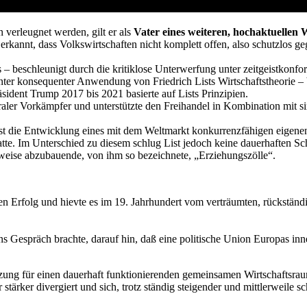
 verleugnet werden, gilt er als
Vater eines weiteren, hochaktuellen
 erkannt, dass Volkswirtschaften nicht komplett offen, also schutzlos 
 – beschleunigt durch die kritiklose Unterwerfung unter zeitgeistkonfor
er konsequenter Anwendung von Friedrich Lists Wirtschaftstheorie – bes
ident Trump 2017 bis 2021 basierte auf Lists Prinzipien.
beraler Vorkämpfer und unterstützte den Freihandel in Kombination mit 
chst die Entwicklung eines mit dem Weltmarkt konkurrenzfähigen eigene
te. Im Unterschied zu diesem schlug List jedoch keine dauerhaften Sc
tweise abzubauende, von ihm so bezeichnete, „Erziehungszölle“.
Erfolg und hievte es im 19. Jahrhundert vom verträumten, rückständig
ns Gespräch brachte, darauf hin, daß eine politische Union Europas inne
 für einen dauerhaft funktionierenden gemeinsamen Wirtschaftsraum ign
 stärker divergiert und sich, trotz ständig steigender und mittlerweil