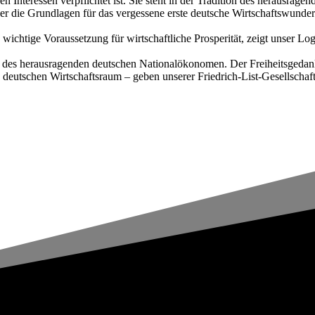
chen Interessen verpflichtet ist. Sie steht in der Tradition des herausr
er die Grundlagen für das vergessene erste deutsche Wirtschaftswunde
ne wichtige Voraussetzung für wirtschaftliche Prosperität, zeigt unser L
e des herausragenden deutschen Nationalökonomen. Der Freiheitsgedanke
 deutschen Wirtschaftsraum – geben unserer Friedrich-List-Gesellschaf