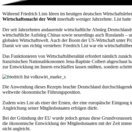
Während Friedrich Lists Ideen im heutigen deutschen Wirtschaftsleben
Wirtschaftsmacht der Welt
innerhalb weniger Jahrzehnte. List hatte
Der seit Jahrzehnten andauernde wirtschaftliche Abstieg Deutschlands
wirtschaftliche Aufstieg Chinas sowie neuerdings auch Russlands – unt
globalen Wirtschaftswelt. Auch der Boom der US-Wirtschaft unter Präs
Damit wir uns richtig verstehen: Friedrich List war ein wirtschaftsli
Das Funktionieren von Wirtschaftsliberalität erfordert nämlich zunä
französischen Nationalökonomen Jena-Baptiste Colbert abgeschaut hat
zur Entwicklung im Innern erschlaffen lassen müßten, sondern schrit
Die Anwendung dieses Rezepts brachte Deutschland durchschlagenden 
weltweite ökonomische Führungsposition.
Zudem wies List als einer der Ersten, der eine europäische Einigung i
Angleichung seiner Mitgliedsstaaten erfolgen dürfe.
Bei der Gründung der EU wurde jedoch genau diese Grundvoraussetzung
die ökonomische Entwicklung der Mitgliedsstaaten mit der Zeit immer
nicht angleicht.