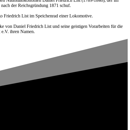
agenden Nationalökonomen Daniel Friedrich List (1789-1846), der im
r nach der Reichsgründung 1871 schuf.
ogo Friedrich List im Speichenrad einer Lokomotive.
 von Daniel Friedrich List und seine geistigen Vorarbeiten für die
t e.V. ihren Namen.