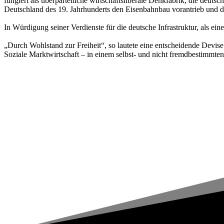
fungiert als überparteiliche wirtschaftsliberale Denkfabrik, die deuts
Deutschland des 19. Jahrhunderts den Eisenbahnbau vorantrieb und d
In Würdigung seiner Verdienste für die deutsche Infrastruktur, als ei
„Durch Wohlstand zur Freiheit“, so lautete eine entscheidende Devis
Soziale Marktwirtschaft – in einem selbst- und nicht fremdbestimmten