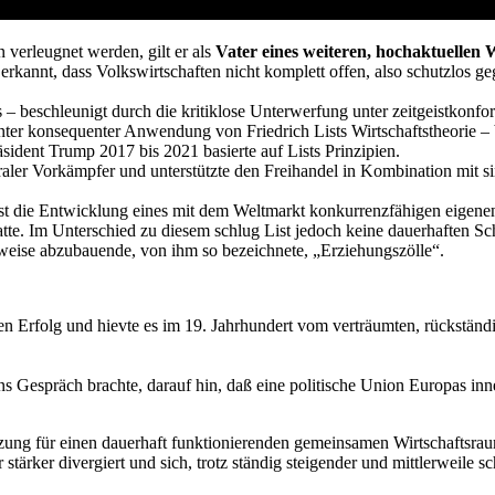
 verleugnet werden, gilt er als
Vater eines weiteren, hochaktuellen
 erkannt, dass Volkswirtschaften nicht komplett offen, also schutzlos 
 – beschleunigt durch die kritiklose Unterwerfung unter zeitgeistkonfor
er konsequenter Anwendung von Friedrich Lists Wirtschaftstheorie – bes
ident Trump 2017 bis 2021 basierte auf Lists Prinzipien.
beraler Vorkämpfer und unterstützte den Freihandel in Kombination mit 
chst die Entwicklung eines mit dem Weltmarkt konkurrenzfähigen eigene
te. Im Unterschied zu diesem schlug List jedoch keine dauerhaften Sc
tweise abzubauende, von ihm so bezeichnete, „Erziehungszölle“.
Erfolg und hievte es im 19. Jahrhundert vom verträumten, rückständig
ns Gespräch brachte, darauf hin, daß eine politische Union Europas inne
 für einen dauerhaft funktionierenden gemeinsamen Wirtschaftsraum ign
 stärker divergiert und sich, trotz ständig steigender und mittlerweil