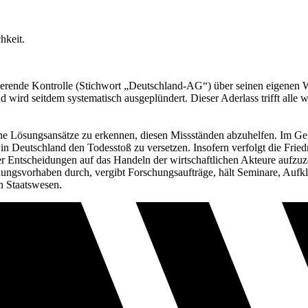
hkeit.
tierende Kontrolle (Stichwort „Deutschland-AG“) über seinen eigenen 
 wird seitdem systematisch ausgeplündert. Dieser Aderlass trifft alle w
e Lösungsansätze zu erkennen, diesen Missständen abzuhelfen. Im Gegent
n in Deutschland den Todesstoß zu versetzen. Insofern verfolgt die Fri
er Entscheidungen auf das Handeln der wirtschaftlichen Akteure aufzu
chungsvorhaben durch, vergibt Forschungsaufträge, hält Seminare, Au
n Staatswesen.