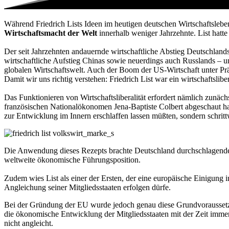
Während Friedrich Lists Ideen im heutigen deutschen Wirtschaftsleben
Wirtschaftsmacht der Welt
innerhalb weniger Jahrzehnte. List hatte
Der seit Jahrzehnten andauernde wirtschaftliche Abstieg Deutschlands
wirtschaftliche Aufstieg Chinas sowie neuerdings auch Russlands – unt
globalen Wirtschaftswelt. Auch der Boom der US-Wirtschaft unter Präs
Damit wir uns richtig verstehen: Friedrich List war ein wirtschaftsli
Das Funktionieren von Wirtschaftsliberalität erfordert nämlich zunä
französischen Nationalökonomen Jena-Baptiste Colbert abgeschaut hat
zur Entwicklung im Innern erschlaffen lassen müßten, sondern schrit
Die Anwendung dieses Rezepts brachte Deutschland durchschlagenden 
weltweite ökonomische Führungsposition.
Zudem wies List als einer der Ersten, der eine europäische Einigung i
Angleichung seiner Mitgliedsstaaten erfolgen dürfe.
Bei der Gründung der EU wurde jedoch genau diese Grundvoraussetzung
die ökonomische Entwicklung der Mitgliedsstaaten mit der Zeit immer
nicht angleicht.