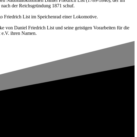
agenden Nationalökonomen Daniel Friedrich List (1789-1846), der im
r nach der Reichsgründung 1871 schuf.
ogo Friedrich List im Speichenrad einer Lokomotive.
 von Daniel Friedrich List und seine geistigen Vorarbeiten für die
t e.V. ihren Namen.