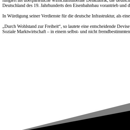
fungiert als überparteiliche wirtschaftsliberale Denkfabrik, die deuts
Deutschland des 19. Jahrhunderts den Eisenbahnbau vorantrieb und d
In Würdigung seiner Verdienste für die deutsche Infrastruktur, als ei
„Durch Wohlstand zur Freiheit“, so lautete eine entscheidende Devis
Soziale Marktwirtschaft – in einem selbst- und nicht fremdbestimmten