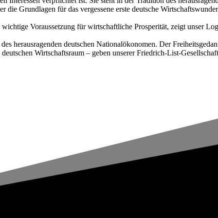
chen Interessen verpflichtet ist. Sie steht in der Tradition des herausr
er die Grundlagen für das vergessene erste deutsche Wirtschaftswunde
ne wichtige Voraussetzung für wirtschaftliche Prosperität, zeigt unser L
e des herausragenden deutschen Nationalökonomen. Der Freiheitsgedanke
 deutschen Wirtschaftsraum – geben unserer Friedrich-List-Gesellschaf