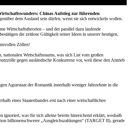
 Wirtschaftswunders: Chinas Aufstieg zur führenden
gegenüber dem Ausland sein dürfen, wenn sie sich entwickeln wollen.
me Wirtschaftstheorien – und der parallel dazu laufende
tätigen die zeitlose Gültigkeit seiner Ideen in unserer heutigen,
sinnvollen Zöllen!
n, nationalen Wirtschaftsraums, was sich List vom großen
hutzzölle gegen ausländische Konkurrenz vor, weil diese den Antrieb
en Agrarstaat der Romantik innerhalb weniger Jahrzehnte in die
rhalb eines Staatenbundes erst nach einer wirtschaftlichen
oriert, was für sich alleine bereits hinreichend erklärt, weshalb
e schon billionenschwerer „Ausgleichszahlungen“ (TARGET II), gerade