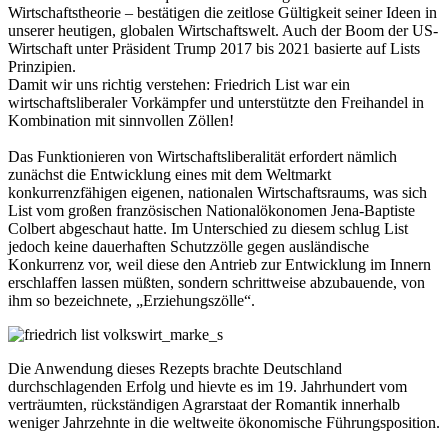
Wirtschaftstheorie – bestätigen die zeitlose Gültigkeit seiner Ideen in
unserer heutigen, globalen Wirtschaftswelt. Auch der Boom der US-
Wirtschaft unter Präsident Trump 2017 bis 2021 basierte auf Lists
Prinzipien.
Damit wir uns richtig verstehen: Friedrich List war ein
wirtschaftsliberaler Vorkämpfer und unterstützte den Freihandel in
Kombination mit sinnvollen Zöllen!
Das Funktionieren von Wirtschaftsliberalität erfordert nämlich
zunächst die Entwicklung eines mit dem Weltmarkt
konkurrenzfähigen eigenen, nationalen Wirtschaftsraums, was sich
List vom großen französischen Nationalökonomen Jena-Baptiste
Colbert abgeschaut hatte. Im Unterschied zu diesem schlug List
jedoch keine dauerhaften Schutzzölle gegen ausländische
Konkurrenz vor, weil diese den Antrieb zur Entwicklung im Innern
erschlaffen lassen müßten, sondern schrittweise abzubauende, von
ihm so bezeichnete, „Erziehungszölle“.
Die Anwendung dieses Rezepts brachte Deutschland
durchschlagenden Erfolg und hievte es im 19. Jahrhundert vom
verträumten, rückständigen Agrarstaat der Romantik innerhalb
weniger Jahrzehnte in die weltweite ökonomische Führungsposition.