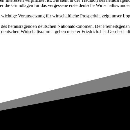
chen Interessen verpflichtet ist. Sie steht in der Tradition des herausr
er die Grundlagen für das vergessene erste deutsche Wirtschaftswunde
ne wichtige Voraussetzung für wirtschaftliche Prosperität, zeigt unser L
e des herausragenden deutschen Nationalökonomen. Der Freiheitsgedanke
 deutschen Wirtschaftsraum – geben unserer Friedrich-List-Gesellschaf