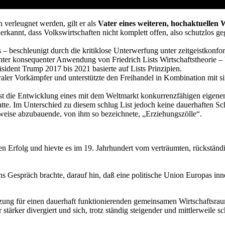
 verleugnet werden, gilt er als
Vater eines weiteren, hochaktuellen
 erkannt, dass Volkswirtschaften nicht komplett offen, also schutzlos 
 – beschleunigt durch die kritiklose Unterwerfung unter zeitgeistkonfor
er konsequenter Anwendung von Friedrich Lists Wirtschaftstheorie – bes
ident Trump 2017 bis 2021 basierte auf Lists Prinzipien.
beraler Vorkämpfer und unterstützte den Freihandel in Kombination mit 
chst die Entwicklung eines mit dem Weltmarkt konkurrenzfähigen eigene
te. Im Unterschied zu diesem schlug List jedoch keine dauerhaften Sc
tweise abzubauende, von ihm so bezeichnete, „Erziehungszölle“.
Erfolg und hievte es im 19. Jahrhundert vom verträumten, rückständig
ns Gespräch brachte, darauf hin, daß eine politische Union Europas inne
 für einen dauerhaft funktionierenden gemeinsamen Wirtschaftsraum ign
 stärker divergiert und sich, trotz ständig steigender und mittlerweil