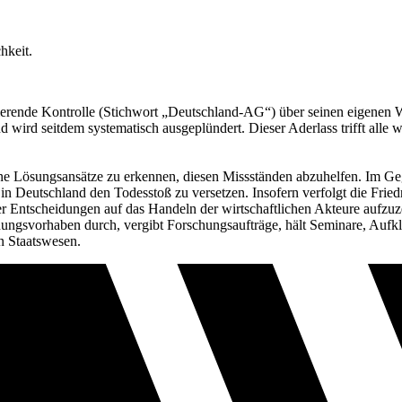
hkeit.
tierende Kontrolle (Stichwort „Deutschland-AG“) über seinen eigenen 
 wird seitdem systematisch ausgeplündert. Dieser Aderlass trifft alle w
e Lösungsansätze zu erkennen, diesen Missständen abzuhelfen. Im Gegent
n in Deutschland den Todesstoß zu versetzen. Insofern verfolgt die Fri
er Entscheidungen auf das Handeln der wirtschaftlichen Akteure aufzu
chungsvorhaben durch, vergibt Forschungsaufträge, hält Seminare, Au
n Staatswesen.