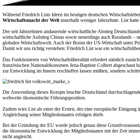
Während Friedrich Lists Ideen im heutigen deutschen Wirtschaftsleben
Wirtschaftsmacht der Welt
innerhalb weniger Jahrzehnte. List hatte
Der seit Jahrzehnten andauernde wirtschaftliche Abstieg Deutschlands
wirtschaftliche Aufstieg Chinas sowie neuerdings auch Russlands – unt
globalen Wirtschaftswelt. Auch der Boom der US-Wirtschaft unter Präs
Damit wir uns richtig verstehen: Friedrich List war ein wirtschaftsli
Das Funktionieren von Wirtschaftsliberalität erfordert nämlich zunä
französischen Nationalökonomen Jena-Baptiste Colbert abgeschaut hat
zur Entwicklung im Innern erschlaffen lassen müßten, sondern schrit
Die Anwendung dieses Rezepts brachte Deutschland durchschlagenden 
weltweite ökonomische Führungsposition.
Zudem wies List als einer der Ersten, der eine europäische Einigung i
Angleichung seiner Mitgliedsstaaten erfolgen dürfe.
Bei der Gründung der EU wurde jedoch genau diese Grundvoraussetzung
die ökonomische Entwicklung der Mitgliedsstaaten mit der Zeit immer
nicht angleicht.