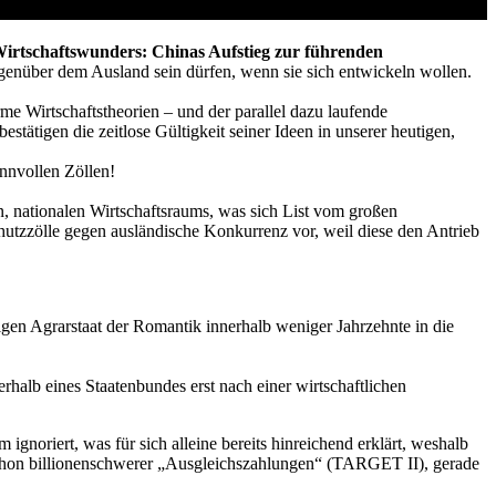
 Wirtschaftswunders: Chinas Aufstieg zur führenden
gegenüber dem Ausland sein dürfen, wenn sie sich entwickeln wollen.
me Wirtschaftstheorien – und der parallel dazu laufende
tätigen die zeitlose Gültigkeit seiner Ideen in unserer heutigen,
sinnvollen Zöllen!
n, nationalen Wirtschaftsraums, was sich List vom großen
hutzzölle gegen ausländische Konkurrenz vor, weil diese den Antrieb
en Agrarstaat der Romantik innerhalb weniger Jahrzehnte in die
rhalb eines Staatenbundes erst nach einer wirtschaftlichen
oriert, was für sich alleine bereits hinreichend erklärt, weshalb
e schon billionenschwerer „Ausgleichszahlungen“ (TARGET II), gerade