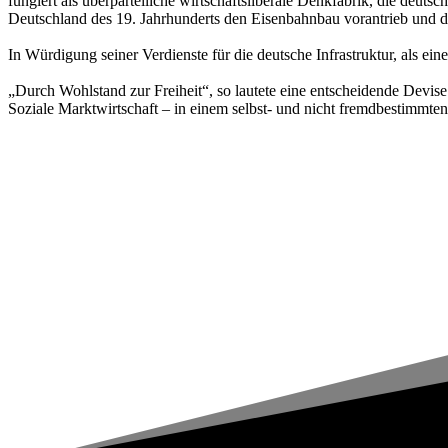
fungiert als überparteiliche wirtschaftsliberale Denkfabrik, die deuts
Deutschland des 19. Jahrhunderts den Eisenbahnbau vorantrieb und d
In Würdigung seiner Verdienste für die deutsche Infrastruktur, als ei
„Durch Wohlstand zur Freiheit“, so lautete eine entscheidende Devis
Soziale Marktwirtschaft – in einem selbst- und nicht fremdbestimmten