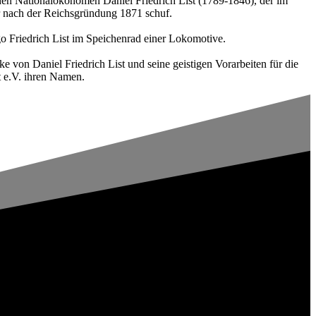
agenden Nationalökonomen Daniel Friedrich List (1789-1846), der im
r nach der Reichsgründung 1871 schuf.
ogo Friedrich List im Speichenrad einer Lokomotive.
 von Daniel Friedrich List und seine geistigen Vorarbeiten für die
t e.V. ihren Namen.